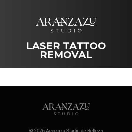
Saltar
al
contenido
LASER TATTOO
REMOVAL
© 2026 Aranzazu Studio de Belleza