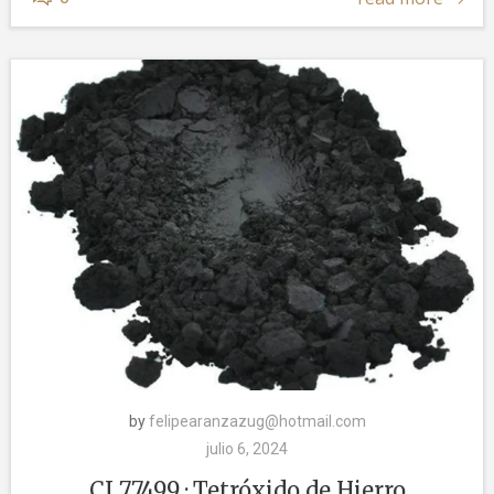
by
felipearanzazug@hotmail.com
julio 6, 2024
CI 77499 · Tetróxido de Hierro