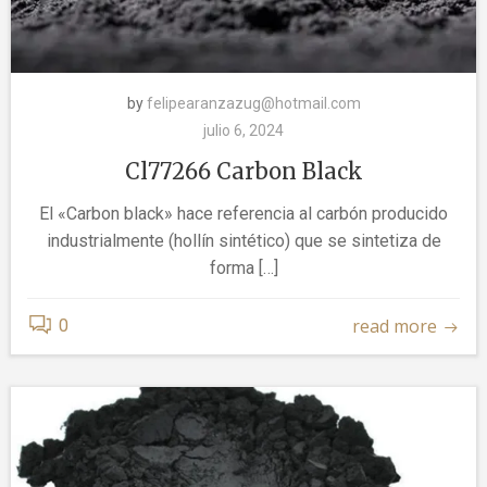
by
felipearanzazug@hotmail.com
julio 6, 2024
Cl77266 Carbon Black
El «Carbon black» hace referencia al carbón producido
industrialmente (hollín sintético) que se sintetiza de
forma […]
read more
0